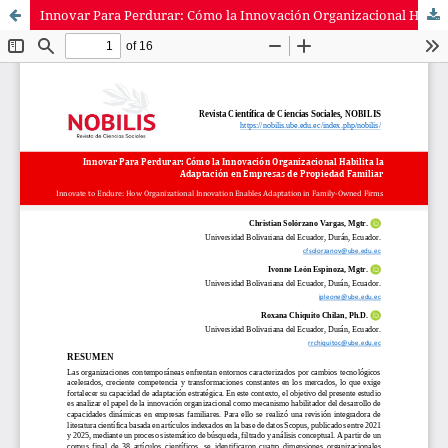
Innovar Para Perdurar: Cómo la Innovación Organizacional Habilita la Adaptación en Empresas de Propiedad Familiar