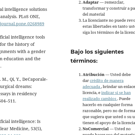
Adaptar
— remezclar,
transformar y construir a pa
al intelligence solutions
del material
 analysis. PLoS ONE,
La licenciante no puede rev
1/journal.pone.0268989
estas libertades en tanto us
siga los términos de la licenc
icial intelligence tools
or the history of
Bajo los siguientes
ignments with a gender
om education and the
términos:
.
Atribución
— Usted debe
. M., Qi, Y., DeCaporale-
dar
crédito de manera
 surgical dreams:
adecuada
, brindar un enlace
licencia, e
indicar si se han
essays in residency
realizado cambios
. Puede
 504–511.
hacerlo en cualquier forma
razonable, pero no de forma
que sugiera que usted o su 
cial intelligence: Is
tienen el apoyo de la licenci
ear Medicine, 53(5),
NoComercial
— Usted no
puede hacer uso del materia