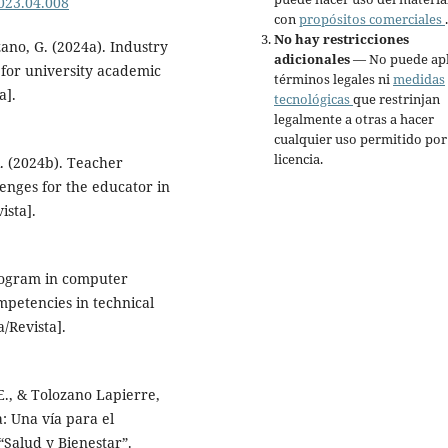
023.04.008
con
propósitos comerciales
.
No hay restricciones
zano, G. (2024a). Industry
adicionales
— No puede apl
s for university academic
términos legales ni
medidas
a].
tecnológicas
que restrinjan
legalmente a otras a hacer
cualquier uso permitido por
licencia.
R. (2024b). Teacher
llenges for the educator in
ista].
program in computer
mpetencies in technical
/Revista].
E., & Tolozano Lapierre,
a: Una vía para el
“Salud y Bienestar”.