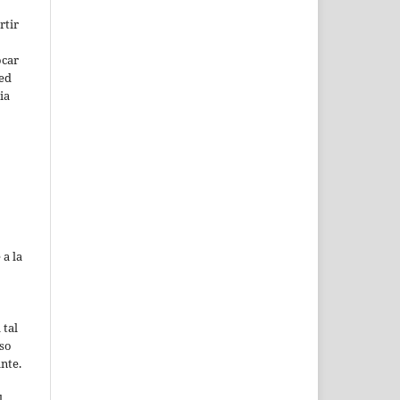
rtir
ocar
ted
ia
 a la
 tal
uso
ante.
l