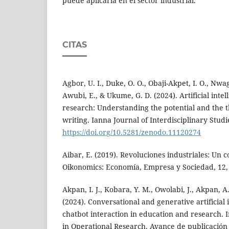
puede aplicarla en el sector industrial.
CITAS
Agbor, U. I., Duke, O. O., Obaji-Akpet, I. O., Nwagb
Awubi, E., & Ukume, G. D. (2024). Artificial int
research: Understanding the potential and the 
writing. Ianna Journal of Interdisciplinary Studie
https://doi.org/10.5281/zenodo.11120274
Aibar, E. (2019). Revoluciones industriales: Un 
Oikonomics: Economía, Empresa y Sociedad, 12,
Akpan, I. J., Kobara, Y. M., Owolabi, J., Akpan, A.
(2024). Conversational and generative artificial
chatbot interaction in education and research. 
in Operational Research. Avance de publicación 