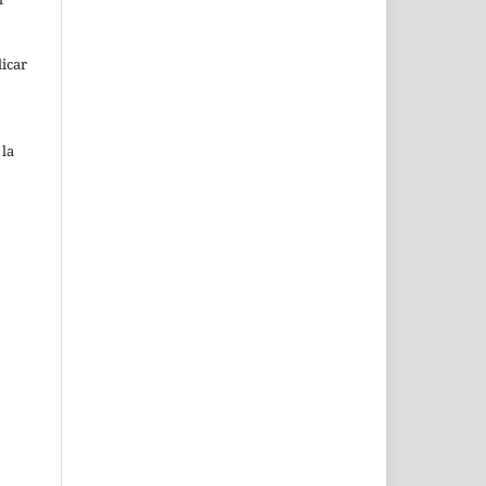
icar
 la