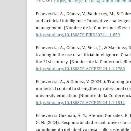
719–730.
https://doi.org/10.1053/j.semnuclmed.2
Echeverria, A., Gómez, V., Valderrey, M., & Tolo
and artificial intelligence: Innovative challenge
management. [Nombre de la Conferencia/Revist
https://doi.org/10.18687/LEIRD2024.1.1.659
Echeverria, A., Gómez, V., Vera, J., & Martínez, 
training in the use of artificial intelligence: Cha
the 21st century. [Nombre de la Conferencia/Rev
https://doi.org/10.18687/LACCEI2024.1.1.1780
Echeverria, A., & Gómez, V. (2024c). Training 
numerical control to strengthen professional co
university education. [Nombre de la Conferencia
https://doi.org/10.18687/LACCEI2024.1.1.1512
Echeverría Guzmán, Á. Y., Atencio González, R. 
G. N. (2024). Responsabilidad social universitari
cumplimiento del objetivo desarrollo sostenible 