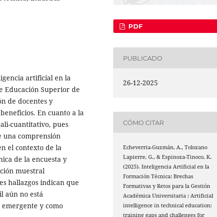
PDF
PUBLICADO
gencia artificial en la
26-12-2025
 de Educación Superior de
ón de docentes y
 beneficios. En cuanto a la
CÓMO CITAR
li-cuantitativo, pues
de una comprensión
 en el contexto de la
Echeverria-Guzmán, A., Tolozano
Lapierre, G., & Espinoza-Tinoco, K.
nica de la encuesta y
(2025). Inteligencia Artificial en la
ación muestral
Formación Técnica: Brechas
es hallazgos indican que
Formativas y Retos para la Gestión
il aún no está
Académica Universitaria : Artificial
a emergente y como
intelligence in technical education:
training gaps and challenges for