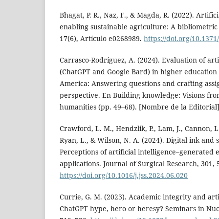
Bhagat, P. R., Naz, F., & Magda, R. (2022). Artifici
enabling sustainable agriculture: A bibliometric
17(6), Artículo e0268989.
https://doi.org/10.137
Carrasco-Rodríguez, A. (2024). Evaluation of artif
(ChatGPT and Google Bard) in higher education f
America: Answering questions and crafting ass
perspective. En Building knowledge: Visions fr
humanities (pp. 49–68). [Nombre de la Editorial]
Crawford, L. M., Hendzlik, P., Lam, J., Cannon, L
Ryan, L., & Wilson, N. A. (2024). Digital ink and
Perceptions of artificial intelligence–generated 
applications. Journal of Surgical Research, 301,
https://doi.org/10.1016/j.jss.2024.06.020
Currie, G. M. (2023). Academic integrity and artifi
ChatGPT hype, hero or heresy? Seminars in Nucl