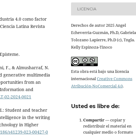
LICENCIA
ndustria 4.0 como factor
Derechos de autor 2025 Angel
 Ciencia Latina Revista
Echeverria-Guzmán, Ph.D, Gabriela
Tolozano Lapierre, Ph.D (c), Tngla.
Kelly Espinoza-Tinoco
 Episteme.
ni, F., & Almusharraf, N.
Esta obra está bajo una licencia
sed generative multimedia
internacional
Creative Commons
pportunities from an
Atribución-NoComercial 4.0
.
f Information and
ILT-02-2024-0021
Usted es libre de:
.I.: Student and teacher
ntelligence in the writing
Compartir
— copiar y
echnology in Higher
redistribuir el material en
.1186/s41239-023-00427-0
cualquier medio o formato