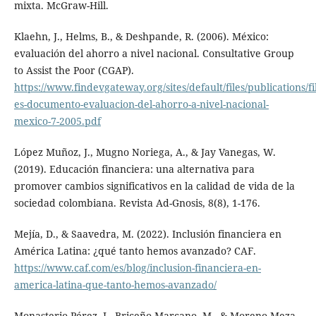
mixta. McGraw-Hill.
Klaehn, J., Helms, B., & Deshpande, R. (2006). México:
evaluación del ahorro a nivel nacional. Consultative Group
to Assist the Poor (CGAP).
https://www.findevgateway.org/sites/default/files/publications/fi
es-documento-evaluacion-del-ahorro-a-nivel-nacional-
mexico-7-2005.pdf
López Muñoz, J., Mugno Noriega, A., & Jay Vanegas, W.
(2019). Educación financiera: una alternativa para
promover cambios significativos en la calidad de vida de la
sociedad colombiana. Revista Ad-Gnosis, 8(8), 1-176.
Mejía, D., & Saavedra, M. (2022). Inclusión financiera en
América Latina: ¿qué tanto hemos avanzado? CAF.
https://www.caf.com/es/blog/inclusion-financiera-en-
america-latina-que-tanto-hemos-avanzado/
Monasterio-Pérez, J., Briceño-Marcano, M., & Moreno-Meza,