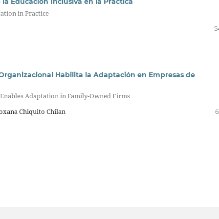
 la Educación Inclusiva en la Práctica
cation in Practice
5
Organizacional Habilita la Adaptación en Empresas de
 Enables Adaptation in Family-Owned Firms
oxana Chiquito Chilan
6