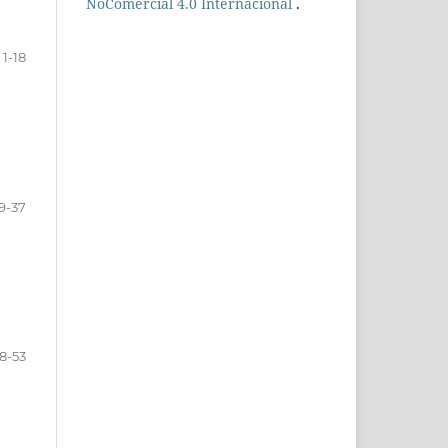
NoComercial 4.0 Internacional
.
1-18
9-37
8-53