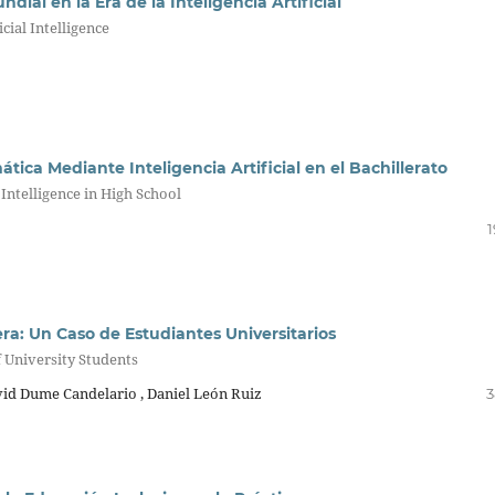
dial en la Era de la Inteligencia Artificial
cial Intelligence
tica Mediante Inteligencia Artificial en el Bachillerato
 Intelligence in High School
1
era: Un Caso de Estudiantes Universitarios
f University Students
id Dume Candelario , Daniel León Ruiz
3