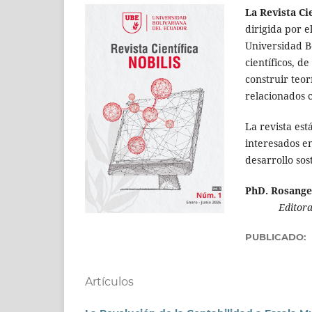
La Revista Ci
dirigida por e
Universidad Bo
científicos, d
construir teo
relacionados c
La revista est
interesados en
desarrollo sos
PhD. Rosange
Editora e
PUBLICADO:
Artículos